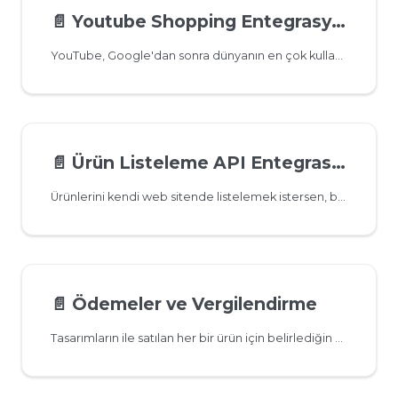
📄️
Youtube Shopping Entegrasyonu
YouTube, Google'dan sonra dünyanın en çok kullanılan ikinci arama motoru. Markasını büyütmek ve satışlarını artırmak isteyenler için en güçlü sosyal medya kanallarından biri. Pazarlamacıların yarısından fazlası YouTube'u aktif olarak kullanarak marka bilinirliğini artırıyor.
📄️
Ürün Listeleme API Entegrasyonu
Ürünlerini kendi web sitende listelemek istersen, bunu ürün liteleme API entegrasyonu ile sağlayabilirsin. Bu entegrasyonun çalışabilmesi için API Key'e ihtiyacın var. API Key'ini öğrenmek için bize talep oluşturman yeterli. En kısa sürede sana ileteceğiz.
📄️
Ödemeler ve Vergilendirme
Tasarımların ile satılan her bir ürün için belirlediğin oranda kazanç elde edersin. Elde ettiğin aktif kazanç miktarı 500 TL’yi aştığında aktarım talebinde bulunabilirsin. Ödemen, “Dükkan Ayarları” altındaki “Ödeme Ayarları” sayfasında belirlemiş olduğun Ödeme profiline ait IBAN numarasına gönderilir.