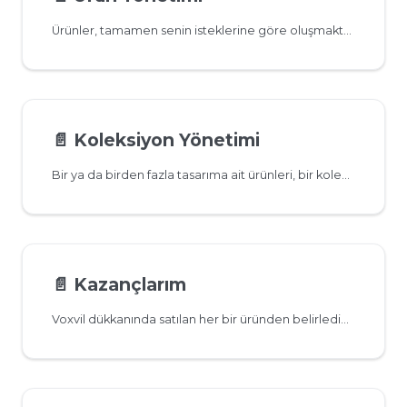
Ürünler, tamamen senin isteklerine göre oluşmaktadır. Bir tasarım eklediğin zaman, tasarımının hangi ürünlerde yer alacağını seçerek istediğin gibi yerleştirme yapabilirsin. Tasarımına ait ürünleri dilediğin zaman yayından kaldırabilir, güncelleyebilir, fiyatlarını değiştirebilir ya da satıştan kaldırabilirsin.
📄️
Koleksiyon Yönetimi
Bir ya da birden fazla tasarıma ait ürünleri, bir koleksiyon altında toplamak istersen Paneldeki “Koleksiyonlarım” menüsü altından gerçekleştirebilirsin.
📄️
Kazançlarım
Voxvil dükkanında satılan her bir üründen belirlediğin oranda kazanç elde edersin.